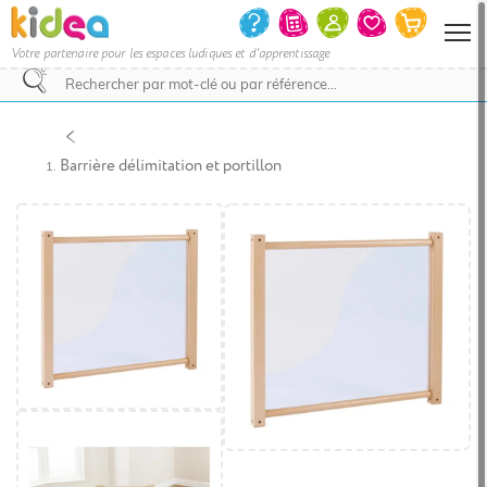
Votre partenaire pour les espaces ludiques et d'apprentissage
Nous
vous
invitons
Barrière délimitation et portillon
à
contacter
le
service
commercial
pour
savoir
si
votre
projet
d’achat
bénéficie
d’une
remise
et
le
délai
de
livraison.