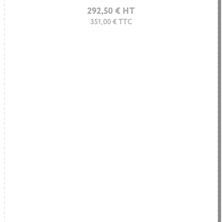
292,50 € HT
351,00 € TTC
Chariot sécurisé pour ordinateurs portables
1.535,50 € HT