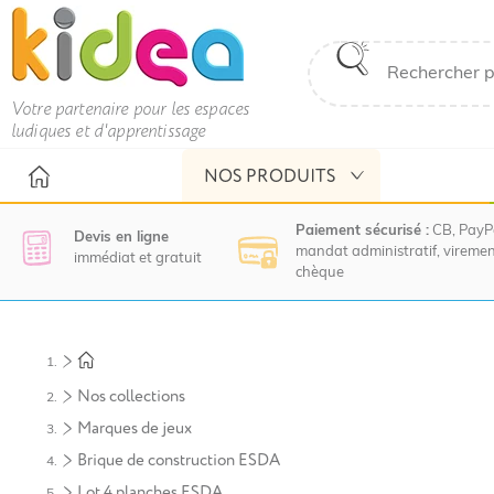
Votre partenaire pour les espaces
ludiques et d'apprentissage
NOS PRODUITS
Paiement sécurisé :
CB, PayP
Devis en ligne
mandat administratif, viremen
immédiat et gratuit
chèque
Nous
vous
invitons
à
Nos collections
contacter
le
Marques de jeux
service
Brique de construction ESDA
commercial
pour
Lot 4 planches ESDA