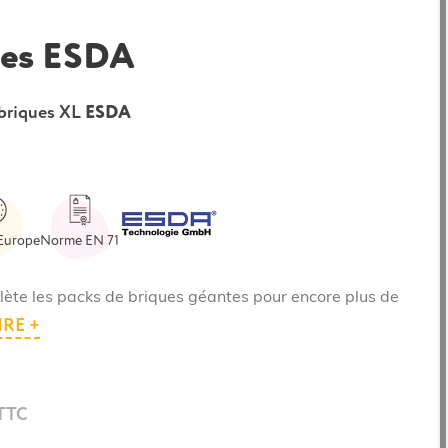
hes ESDA
briques XL
ESDA
Europe
Norme EN 71
lète les packs de briques géantes pour encore plus de
IRE +
 TTC