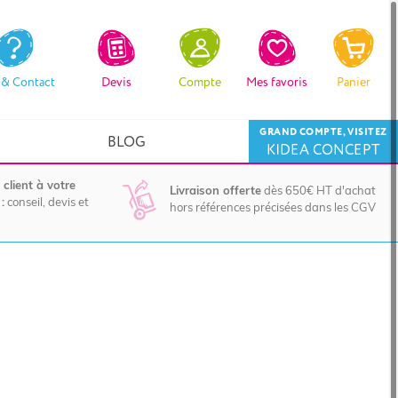
 & Contact
Devis
Compte
Mes favoris
Panier
GRAND COMPTE, VISITEZ
BLOG
KIDEA CONCEPT
 client à votre
Livraison offerte
dès 650€ HT d'achat
:
conseil, devis et
hors références précisées dans les CGV