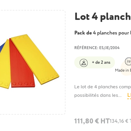
Lot 4 planc
Pack de
4 planches pour 
RÉFÉRENCE: ES/JE/2004
+ de 2 ans
Made in 
Le lot de 4 planches comp
L
possibilités dans les...
111,80 € HT
134,16 €