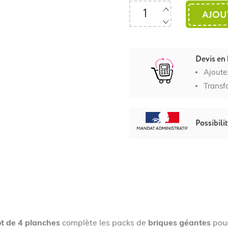
AJOU
Devis en 
Ajoute
Transf
Possibili
ot de
4 planches
complète les packs de
briques géantes
pour