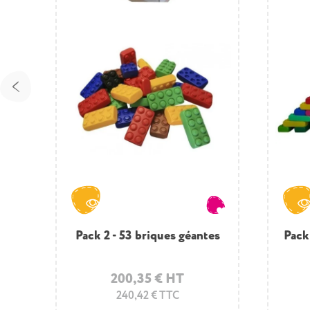
 -
Pack Soleil - Jouet XXL avec
Pack 2 - 53 briques géantes
Pack
S
r
briques de construction
200,35 € HT
204,40 € HT
240,42 € TTC