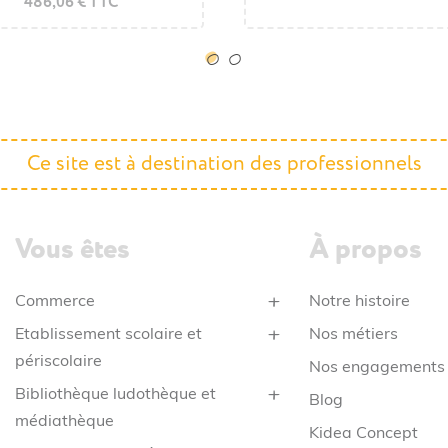
486,06 € TTC
374,52 € TTC
Ce site est à destination des professionnels
Vous êtes
À propos
Commerce
Notre histoire
Etablissement scolaire et
Nos métiers
périscolaire
Nos engagements
Bibliothèque ludothèque et
Blog
médiathèque
Kidea Concept