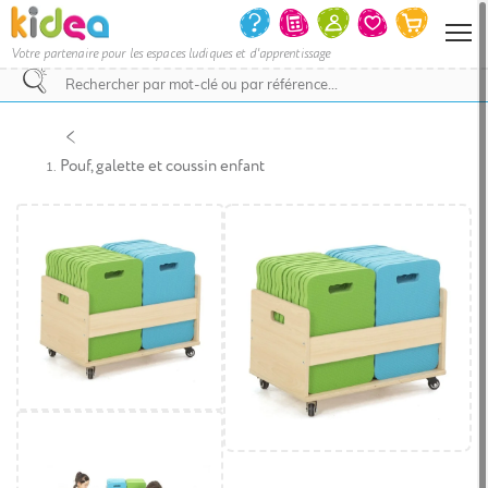
Votre partenaire pour les espaces ludiques et d'apprentissage
Nous
vous
invitons
Pouf, galette et coussin enfant
à
contacter
le
service
commercial
pour
savoir
si
votre
projet
d’achat
bénéficie
d’une
remise
et
le
délai
de
livraison.