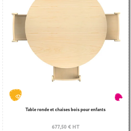
Table et bancs espace enfant Montessori
Table ronde et chaises bois pour enfants
943,60 € HT
677,50 € HT