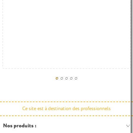
Banc enfant avec rangement chaussures
212,00 € HT
254,40 € TTC
Ce site est à destination des professionnels
Nos produits