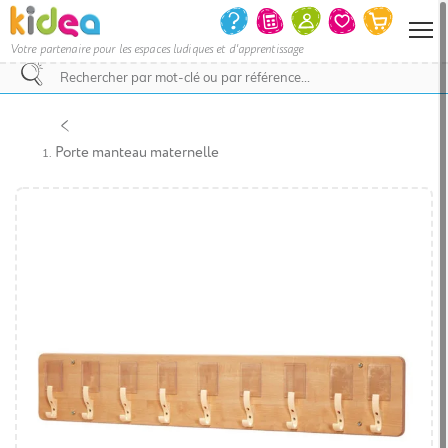
Votre partenaire pour les espaces ludiques et d'apprentissage
Nous
vous
invitons
Porte manteau maternelle
à
contacter
le
service
commercial
pour
savoir
si
votre
projet
d’achat
bénéficie
d’une
remise
et
le
délai
de
livraison.