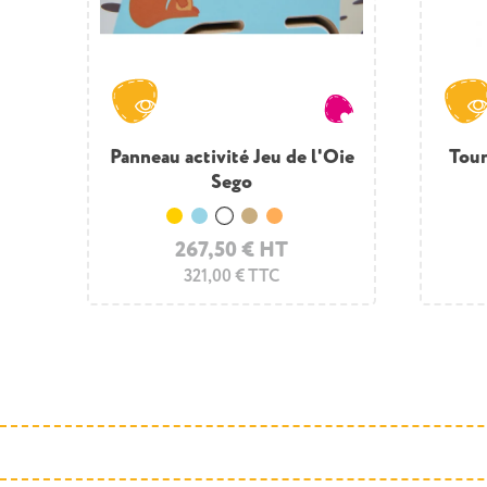
val
Oie
Panneau activité Jeu de l'Oie
Panneau espace enfants
Tour
J
intérieur
Sego
+1
Jaune
Jaune
Bleu clair
Rose
Blanc
Bleu clair
Bois
Blanc
Corail
Bois
134,00 € HT
267,50 € HT
160,80 € TTC
321,00 € TTC