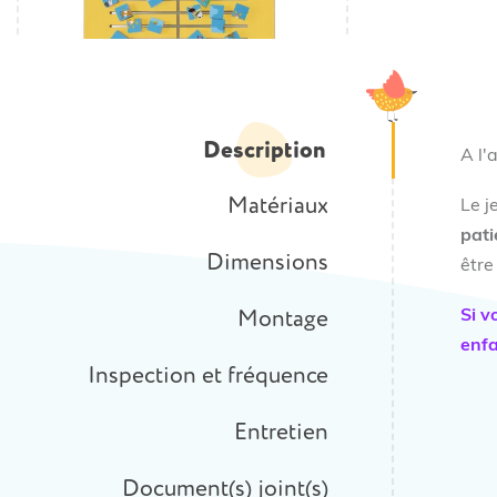
Description
A l'
Matériaux
Le j
pati
Dimensions
être
Montage
Si v
enfa
Inspection et fréquence
Entretien
Document(s) joint(s)