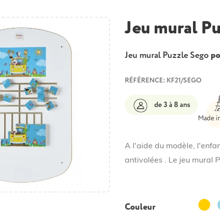
Jeu mural P
Jeu mural Puzzle Sego
po
RÉFÉRENCE: KF21/SEGO
de 3 à 8 ans
Made i
A l'aide du modèle, l'enfa
antivolées . Le jeu mural P
Jaune
Couleur