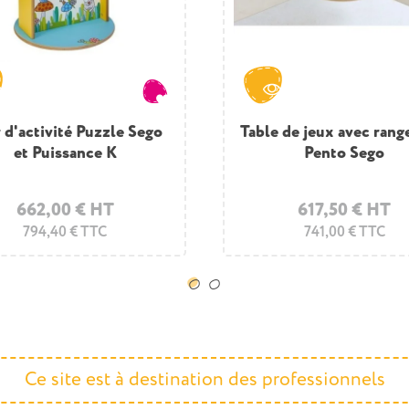
 d'activité Puzzle Sego
eu mural Puzzle Rio
Table de jeux avec ran
Panneau activité Jeu de
et Puissance K
Pento Sego
Sego
Jaune
Bleu clair
Blanc
Bois
Corail
263,00 € HT
Jaune
Bleu clair
Blanc
Bois
Cora
662,00 € HT
267,50 € HT
617,50 € HT
315,60 € TTC
794,40 € TTC
741,00 € TTC
321,00 € TTC
Ce site est à destination des professionnels