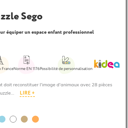
uzzle Sego
ur équiper un espace enfant professionnel
n France
Norme EN 1176
Possibilité de personnalisation
nt doit reconstituer l'image d'animaux avec 28 pièces
LIRE +
uzzle...
Bleu
Bois
Corail
Blanc
clair