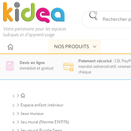
Votre partenaire pour les espaces
ludiques et d'apprentissage
NOS PRODUITS
Paiement sécurisé :
CB, PayP
Devis en ligne
mandat administratif, viremen
immédiat et gratuit
chèque
Nous
vous
invitons
à
Espace enfant intérieur
contacter
le
Jeux muraux
service
Jeu mural (Norme EN1176)
commercial
pour
Jeu mural Puzzle Sego