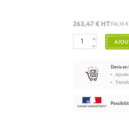
263,47 € HT
316,16 
AJOU
Devis en 
Ajoute
Transf
Possibili