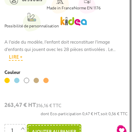
Made in France
Norme EN 1176
Possibilité de personnalisation
A l'aide du modèle, l'enfant doit reconstituer l'image
d'enfants qui jouent avec les 28 pièces antivolées . Le...
LIRE +
Couleur
Jaune
Bleu
Bois
Corail
Blanc
clair
263,47 € HT
316,16 € TTC
dont Eco-participation 0,47 € HT, soit 0,56 € TTC
AJOUTER AU PANIER