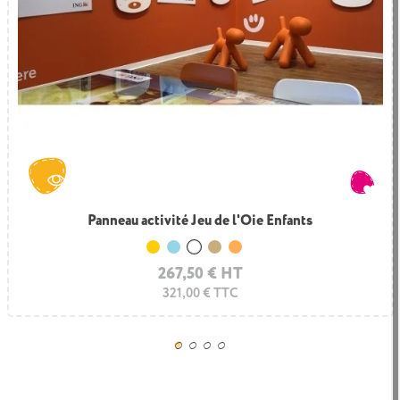
Panneau activité Jeu de l'Oie Enfants
Jeu mural bois Mini Puzzle Rio
Jaune
Jaune
Bleu clair
Bleu clair
Blanc
Blanc
Bois
Bois
Corail
Corail
267,50 € HT
221,50 € HT
265,80 € TTC
321,00 € TTC