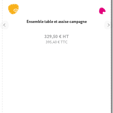
Ensemble table et assise campagne
Assise enfant - chien
329,50 € HT
102,30 € HT
395,40 € TTC
122,76 € TTC