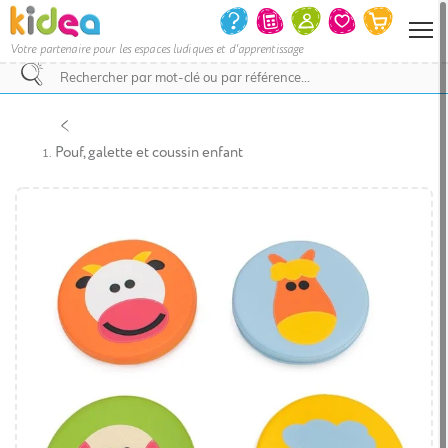
Votre partenaire pour les espaces ludiques et d'apprentissage
Nous
vous
invitons
Pouf, galette et coussin enfant
à
contacter
le
service
commercial
pour
savoir
si
votre
projet
d’achat
bénéficie
d’une
remise
et
le
délai
de
livraison.