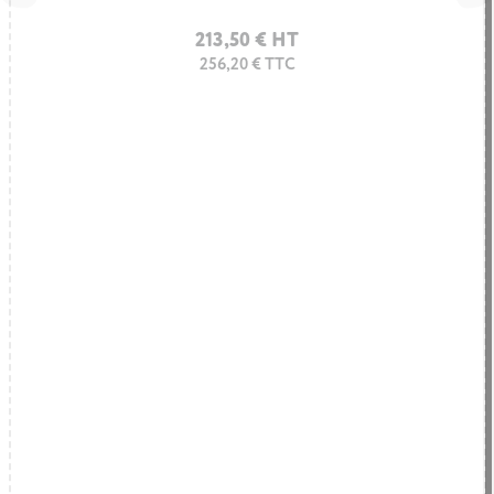
213,50 € HT
256,20 € TTC
Galettes et rangement tubulaire
493,60 € HT